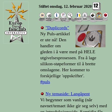
Stiftet onsdag, 12. februar 2020
"Duplicords"
Ny Puls-artikkel
er ute nå! Den
handler om
gleden i å være med på HELE
utgivelsesprosessen. Fra å lage
silikon-støpeformer til å brette
omslagene. Her kommer to
forskjellige 'oppskrifter'.
#puls
Ny temaside: Langåpent
Vi begynner som vanlig (når
navnet/temaet ikke gir seg selv) med
en introduksjonsside. Samtidig får