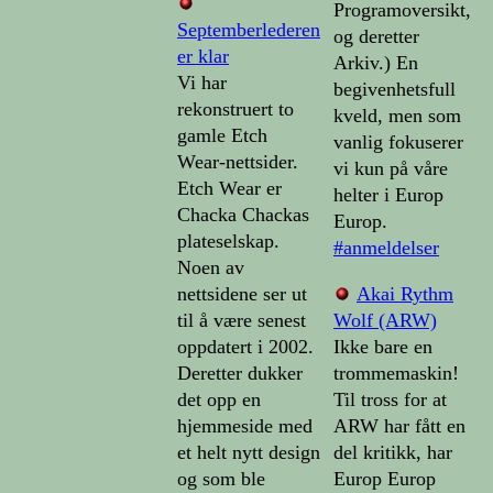
Programoversikt,
Septemberlederen
og deretter
er klar
Arkiv.) En
Vi har
begivenhetsfull
rekonstruert to
kveld, men som
gamle Etch
vanlig fokuserer
Wear-nettsider.
vi kun på våre
Etch Wear er
helter i Europ
Chacka Chackas
Europ.
plateselskap.
#anmeldelser
Noen av
nettsidene ser ut
Akai Rythm
til å være senest
Wolf (ARW)
oppdatert i 2002.
Ikke bare en
Deretter dukker
trommemaskin!
det opp en
Til tross for at
hjemmeside med
ARW har fått en
et helt nytt design
del kritikk, har
og som ble
Europ Europ