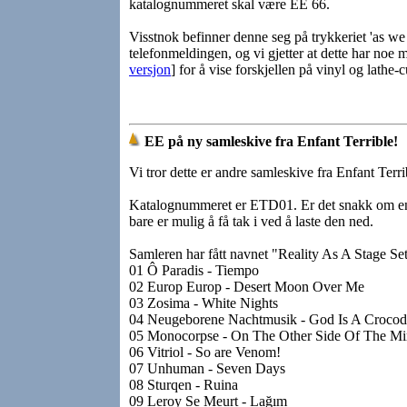
katalognummeret skal være EE 66.
Visstnok befinner denne seg på trykkeriet 'as we 
telefonmeldingen, og vi gjetter at dette har noe m
versjon
] for å vise forskjellen på vinyl og lathe-
EE på ny samleskive fra Enfant Terrible!
Vi tror dette er andre samleskive fra Enfant Ter
Katalognummeret er ETD01. Er det snakk om en ny
bare er mulig å få tak i ved å laste den ned.
Samleren har fått navnet "Reality As A Stage Set" 
01 Ô Paradis - Tiempo
02 Europ Europ - Desert Moon Over Me
03 Zosima - White Nights
04 Neugeborene Nachtmusik - God Is A Crocod
05 Monocorpse - On The Other Side Of The Mi
06 Vitriol - So are Venom!
07 Unhuman - Seven Days
08 Sturqen - Ruina
09 Leroy Se Meurt - Lağım