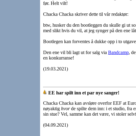
før. Helt vilt!
Chacka Chacka skriver dette til vår redaktør:
btw, husker du den bootleggen du skulle gi ut so
med slikt hvis du vil, at jeg synger på den ene låt
Bootlegen kan forventes å dukke opp i to utgave
Den ene vil bli lagt ut for salg via
Bandcamp
, d
en konkurranse!
(19.03.2021)
EE har spilt inn et par nye sanger!
Chacka Chacka kan avsløre overfor EEF at Europ Eu
nøyaktig
hvor
de spilte dem inn: i et studio, fra 
sin stue? Vel, samme kan det være, vi stoler selv
(04.09.2021)
______________________________________