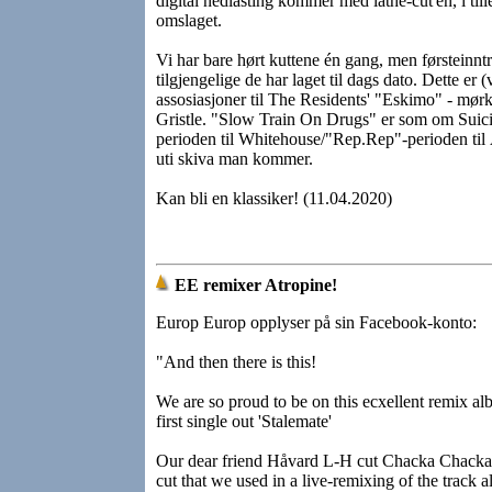
digital nedlasting kommer med lathe-cut'en, i til
omslaget.
Vi har bare hørt kuttene én gang, men førsteinntr
tilgjengelige de har laget til dags dato. Dette er 
assosiasjoner til The Residents' "Eskimo" - mørkt
Gristle. "Slow Train On Drugs" er som om Suicid
perioden til Whitehouse/"Rep.Rep"-perioden til År
uti skiva man kommer.
Kan bli en klassiker! (11.04.2020)
EE remixer Atropine!
Europ Europ opplyser på sin Facebook-konto:
"And then there is this!
We are so proud to be on this ecxellent remix a
first single out 'Stalemate'
Our dear friend Håvard L-H cut Chacka Chackas sp
cut that we used in a live-remixing of the trac