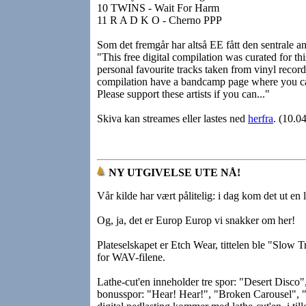
10 TWINS - Wait For Harm
11 R A D K O - Cherno PPP
Som det fremgår har altså EE fått den sentrale and
"This free digital compilation was curated for th
personal favourite tracks taken from vinyl records 
compilation have a bandcamp page where you can 
Please support these artists if you can..."
Skiva kan streames eller lastes ned
herfra
. (10.0
NY UTGIVELSE UTE NÅ!
Vår kilde har vært pålitelig: i dag kom det ut en l
Og, ja, det er Europ Europ vi snakker om her!
Plateselskapet er Etch Wear, tittelen ble "Slo
for WAV-filene.
Lathe-cut'en inneholder tre spor: "Desert Disco
bonusspor: "Hear! Hear!", "Broken Carousel", 