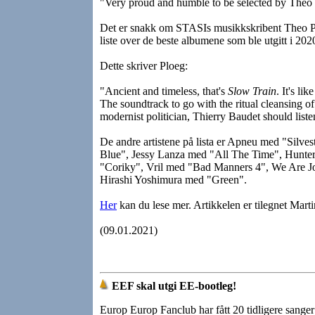
"Very proud and humble to be selected by Theo 
Det er snakk om STASIs musikkskribent Theo Pl
liste over de beste albumene som ble utgitt i 202
Dette skriver Ploeg:
"Ancient and timeless, that's
Slow Train
. It's li
The soundtrack to go with the ritual cleansing o
modernist politician, Thierry Baudet should list
De andre artistene på lista er Apneu med "Silv
Blue", Jessy Lanza med "All The Time", Hunt
"Coriky", Vril med "Bad Manners 4", We Are Jo
Hirashi Yoshimura med "Green".
Her
kan du lese mer. Artikkelen er tilegnet Marti
(09.01.2021)
EEF skal utgi EE-bootleg!
Europ Europ Fanclub har fått 20 tidligere sanger