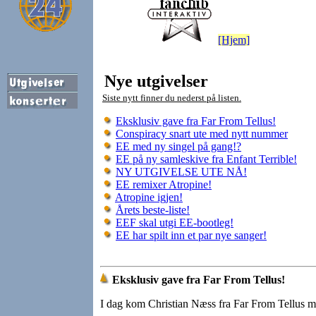
[Hjem]
Nye utgivelser
Siste nytt finner du nederst på listen.
Eksklusiv gave fra Far From Tellus!
Conspiracy snart ute med nytt nummer
EE med ny singel på gang!?
EE på ny samleskive fra Enfant Terrible!
NY UTGIVELSE UTE NÅ!
EE remixer Atropine!
Atropine igjen!
Årets beste-liste!
EEF skal utgi EE-bootleg!
EE har spilt inn et par nye sanger!
Eksklusiv gave fra Far From Tellus!
I dag kom Christian Næss fra Far From Tellus me