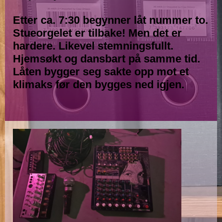
Etter ca. 7:30 begynner låt nummer to.
Stueorgelet er tilbake! Men det er
hardere. Likevel stemningsfullt.
Hjemsøkt og dansbart på samme tid.
Låten bygger seg sakte opp mot et
klimaks før den bygges ned igjen.