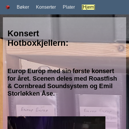
Bøker
Konserter
Plater
[Hjem]
Konsert
Hotboxkjellern:
Europ Europ med sin første konsert
for året. Scenen deles med Roastfish
& Cornbread Soundsystem og Emil
Storløkken Åse.