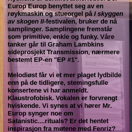
Europ Europ benyttet seg av en
røykmaskin og stueorgel på
I skyggen
av skogen II
-festivalen, bruker de nå
samplinger. Samplingene fremstår
som primitive, enkle og funky. Våre
tanker går til Graham Lambkins
sideprosjekt Transmission, nærmere
bestemt EP-en "EP #1".
Melodiøst får vi et mer plaget lydbilde
enn på de tidligere, stemingsfulle
konsertene vi har anmeldt.
Klaustrofobisk. Vokalen er forvrengt
hviskende. Vi synes at vi hører Mr.
Europ synger noe om
Satanistic....rituals? Er det hentet
inspirasjon fra møtene med Fenriz?